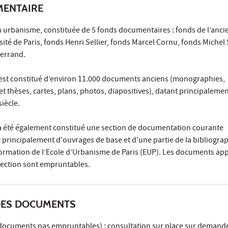
MENTAIRE
n urbanisme, constituée de 5 fonds documentaires : fonds de l’ancie
ité de Paris, fonds Henri Sellier, fonds Marcel Cornu, fonds Michel
uerrand.
est constitué d’environ 11.000 documents anciens (monographies,
 thèses, cartes, plans, photos, diapositives), datant principalemen
iècle.
l a été également constitué une section de documentation courante
rincipalement d'ouvrages de base et d'une partie de la bibliogra
formation de l’Ecole d’Urbanisme de Paris (EUP). Les documents ap
section sont empruntables.
DES DOCUMENTS
documents pas empruntables) : consultation sur place sur demand