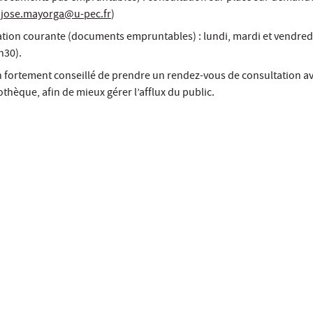
(
jose.mayorga@u-pec.fr
)
tion courante
(documents empruntables) : lundi, mardi et vendredi
h30).
on fortement conseillé de prendre un rendez-vous de consultation a
othèque, afin de mieux gérer l’afflux du public.