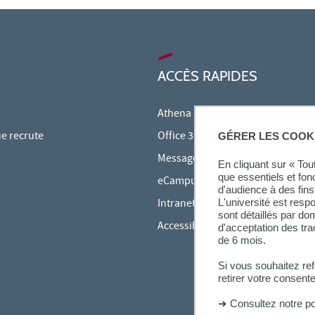
ACCÈS RAPIDES
Athena
ue recrute
Office 365
GÉRER LES COOK
Messagerie étudiante
En cliquant sur « To
que essentiels et fon
eCampus
d'audience à des fins 
Intranet des personnels
L'université est resp
sont détaillés par d
Accessibilité et Handicap
d'acceptation des tr
de 6 mois.
Si vous souhaitez re
retirer votre consent
➜
Consultez notre po