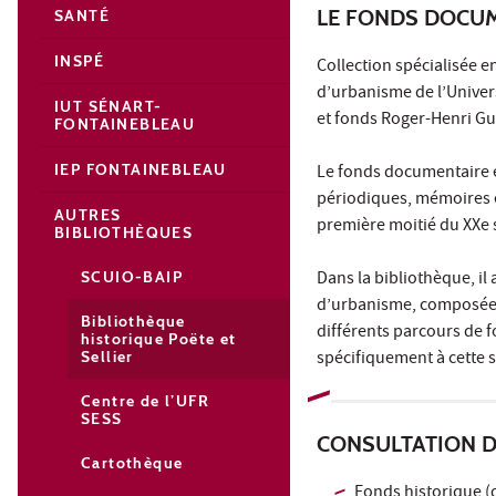
LE FONDS DOCU
SANTÉ
INSPÉ
Collection spécialisée e
d’urbanisme de l’Univers
IUT SÉNART-
et fonds Roger-Henri G
FONTAINEBLEAU
IEP FONTAINEBLEAU
Le fonds documentaire 
périodiques, mémoires et
AUTRES
première moitié du XXe s
BIBLIOTHÈQUES
Dans la bibliothèque, i
SCUIO-BAIP
d’urbanisme, composée p
Bibliothèque
différents parcours de 
historique Poëte et
spécifiquement à cette 
Sellier
Centre de l’UFR
SESS
CONSULTATION 
Cartothèque
Fonds historique (