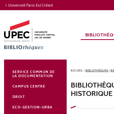
Université Paris-Est Créteil
Aller au contenu
Navigation
Accès directs
Recherche
Navigation secondaire
BIBLIOTHÈQ
ACCUEIL
›
BIBLIOTHÈQUES
›
BI
SERVICE COMMUN DE
LA DOCUMENTATION
BIBLIOTHÈQU
CAMPUS CENTRE
HISTORIQUE 
DROIT
ECO-GESTION-URBA