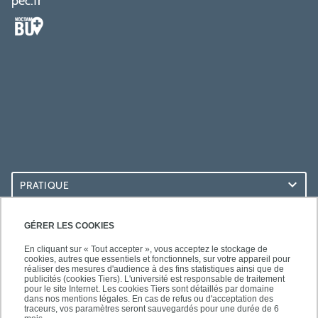
pec.fr
PRATIQUE
ACCÈS RAPIDES
GÉRER LES COOKIES
En cliquant sur « Tout accepter », vous acceptez le stockage de
cookies, autres que essentiels et fonctionnels, sur votre appareil pour
réaliser des mesures d'audience à des fins statistiques ainsi que de
publicités (cookies Tiers). L'université est responsable de traitement
pour le site Internet. Les cookies Tiers sont détaillés par domaine
LES BU SUR...
dans nos mentions légales. En cas de refus ou d'acceptation des
traceurs, vos paramètres seront sauvegardés pour une durée de 6