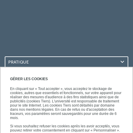
PRATIQUE
ACCÈS RAPIDES
GÉRER LES COOKIES
En cliquant sur « Tout accepter », vous acceptez le stockage de
cookies, autres que essentiels et fonctionnels, sur votre appareil pour
réaliser des mesures d'audience à des fins statistiques ainsi que de
publicités (cookies Tiers). L'université est responsable de traitement
pour le site Internet. Les cookies Tiers sont détaillés par domaine
LES BU SUR...
dans nos mentions légales. En cas de refus ou d'acceptation des
traceurs, vos paramètres seront sauvegardés pour une durée de 6
mois.
Si vous souhaitez refuser les cookies après les avoir acceptés, vous
pouvez retirer votre consentement en cliquant sur « Personnaliser ».