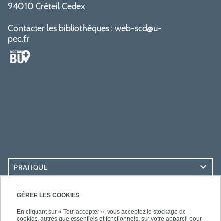
94010 Créteil Cedex
Contacter les bibliothèques :
web-scd@u-
pec.fr
PRATIQUE
ACCÈS RAPIDES
GÉRER LES COOKIES
En cliquant sur « Tout accepter », vous acceptez le stockage de
cookies, autres que essentiels et fonctionnels, sur votre appareil pour