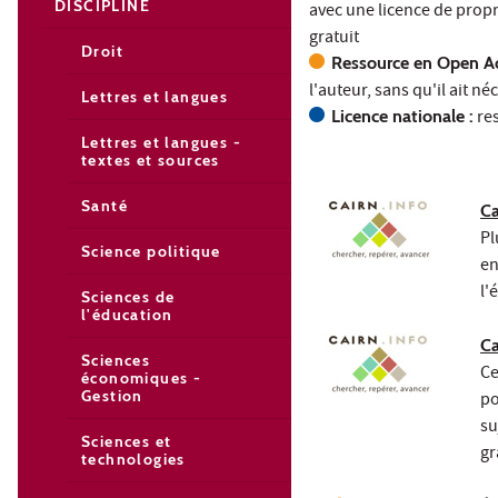
DISCIPLINE
avec une licence de proprié
gratuit
Droit
Ressource en Open Ac
l'auteur, sans qu'il ait n
Lettres et langues
Licence nationale :
res
Lettres et langues -
textes et sources
Santé
Ca
Pl
Science politique
en
l'
Sciences de
l'éducation
Ca
Sciences
Ce
économiques -
Gestion
po
su
Sciences et
gr
technologies