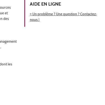
AIDE EN LIGNE
ssources
ue et
> Un problème ? Une question ? Contactez-
on des
nous !
 management
…
dont les