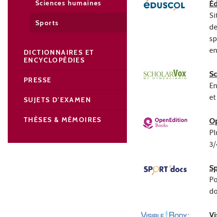
Sciences humaines
Éd
Si
Sports
de
sp
en
DICTIONNAIRES ET
ENCYCLOPÉDIES
Sc
PRESSE
En
et
SUJETS D'EXAMEN
THÈSES & MÉMOIRES
Op
Pl
3/
Sp
Po
do
Vi