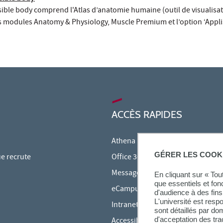
sible body comprend l'Atlas d’anatomie humaine (outil de visualisat
s modules Anatomy & Physiology, Muscle Premium et l’option ‘Appli
ACCÈS RAPIDES
Athena
GÉRER LES COOK
ue recrute
Office 365
Messagerie étudiante
En cliquant sur « To
que essentiels et fon
eCampus
d'audience à des fins 
L'université est resp
Intranet des personnels
sont détaillés par d
d'acceptation des tr
Accessibilité et Handicap