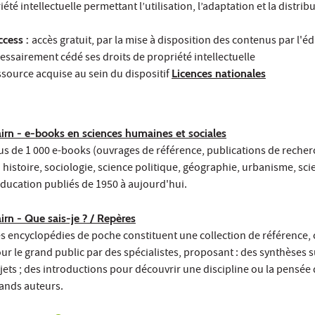
té intellectuelle permettant l’utilisation, l’adaptation et la distribu
cess :
accès gratuit, par la mise à disposition des contenus par l'éd
écessairement cédé ses droits de propriété intellectuelle
source acquise au sein du dispositif
Licences nationales
irn - e-books en sciences humaines et sociales
us de 1 000 e-books (ouvrages de référence, publications de recher
 histoire, sociologie, science politique, géographie, urbanisme, sci
éducation publiés de 1950 à aujourd'hui.
irn - Que sais-je ? / Repères
s encyclopédies de poche constituent une collection de référence,
ur le grand public par des spécialistes, proposant : des synthèses s
jets ; des introductions pour découvrir une discipline ou la pensée 
ands auteurs.