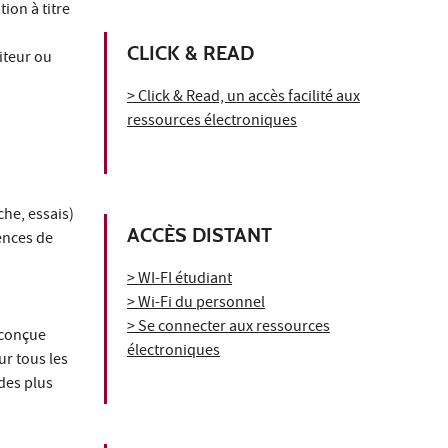
tion à titre
CLICK & READ
iteur ou
> Click & Read, un accès facilité aux
ressources électroniques
che, essais)
ACCÈS DISTANT
ences de
> WI-FI étudiant
> Wi-Fi du personnel
> Se connecter aux ressources
 conçue
électroniques
ur tous les
des plus