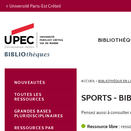
Université Paris-Est Créteil
Aller au contenu
Navigation
Accès directs
Recherche
Navigation secondaire
BIBLIOTHÈQ
ACCUEIL
›
BIBLIOTHÈQUE EN L
NOUVEAUTÉS
TOUTES LES
SPORTS - BI
RESSOURCES
GRANDES BASES
Pensez aussi à consulter
PLURIDISCIPLINAIRES
Ressource libre :
resso
RESSOURCES PAR