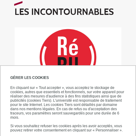
LES INCONTOURNABLES
GÉRER LES COOKIES
En cliquant sur « Tout accepter », vous acceptez le stockage de
cookies, autres que essentiels et fonctionnels, sur votre appareil pour
RéBU, les résas à la BU
réaliser des mesures d'audience à des fins statistiques ainsi que de
publicités (cookies Tiers). L'université est responsable de traitement
pour le site Internet. Les cookies Tiers sont détaillés par domaine
Avec RéBU, vous pouvez réserver des espaces
dans nos mentions légales. En cas de refus ou d'acceptation des
traceurs, vos paramètres seront sauvegardés pour une durée de 6
groupes, des places individuelles à la
mois.
bibliothèque ou vous inscrire à des
Si vous souhaitez refuser les cookies après les avoir acceptés, vous
manifestations et à des formations
pouvez retirer votre consentement en cliquant sur « Personnaliser ».