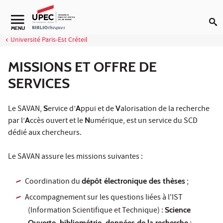
Aller au contenu
Navigation secondaire
MENU
Université Paris-Est Créteil
MISSIONS ET OFFRE DE
SERVICES
Le SAVAN,
S
ervice d’
A
ppui et de
V
alorisation de la recherche
par l’
A
ccès ouvert et le
N
umérique, est un service du SCD
dédié aux chercheurs.
Le SAVAN assure les missions suivantes :
Coordination du
dépôt électronique des thèses
;
Accompagnement sur les questions liées à l'IST
(Information Scientifique et Technique) :
Science
Ouverte, bibliométrie, données de la recherche