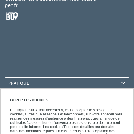
pec.fr
PRATIQUE
ACCÈS RAPIDES
GÉRER LES COOKIES
En cliquant sur « Tout accepter », vous acceptez le stockage de
cookies, autres que essentiels et fonctionnels, sur votre appareil pour
réaliser des mesures d'audience à des fins statistiques ainsi que de
publicités (cookies Tiers). L'université est responsable de traitement
pour le site Internet. Les cookies Tiers sont détaillés par domaine
LES BU SUR...
dans nos mentions légales. En cas de refus ou d'acceptation des