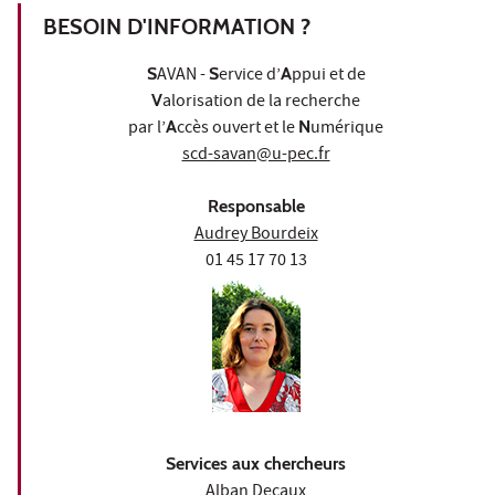
BESOIN D'INFORMATION ?
S
AVAN -
S
ervice d’
A
ppui et de
V
alorisation de la recherche
par l’
A
ccès ouvert et le
N
umérique
scd-savan@u-pec.fr
Responsable
Audrey Bourdeix
01 45 17 70 13
Services aux chercheurs
Alban Decaux