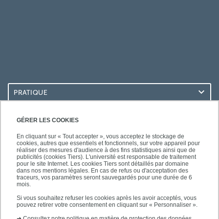
PRATIQUE
ACCÈS RAPIDES
GÉRER LES COOKIES
En cliquant sur « Tout accepter », vous acceptez le stockage de
cookies, autres que essentiels et fonctionnels, sur votre appareil pour
réaliser des mesures d'audience à des fins statistiques ainsi que de
publicités (cookies Tiers). L'université est responsable de traitement
pour le site Internet. Les cookies Tiers sont détaillés par domaine
LES BU SUR...
dans nos mentions légales. En cas de refus ou d'acceptation des
traceurs, vos paramètres seront sauvegardés pour une durée de 6
mois.
Si vous souhaitez refuser les cookies après les avoir acceptés, vous
pouvez retirer votre consentement en cliquant sur « Personnaliser ».
➜
Consultez notre politique en matière de protection des données.