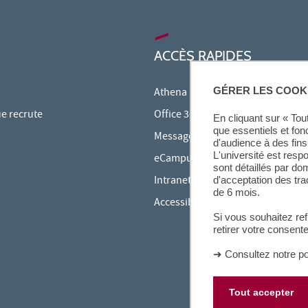
ACCÈS RAPIDES
GÉRER LES COOK
Athena
ue recrute
Office 365
En cliquant sur « To
que essentiels et fon
Messagerie étudiante
d'audience à des fins 
L'université est resp
eCampus
sont détaillés par d
Intranet des personnels
d'acceptation des tr
de 6 mois.
Accessibilité et Handicap
Si vous souhaitez re
retirer votre consent
➜
Consultez notre po
Tout accepter