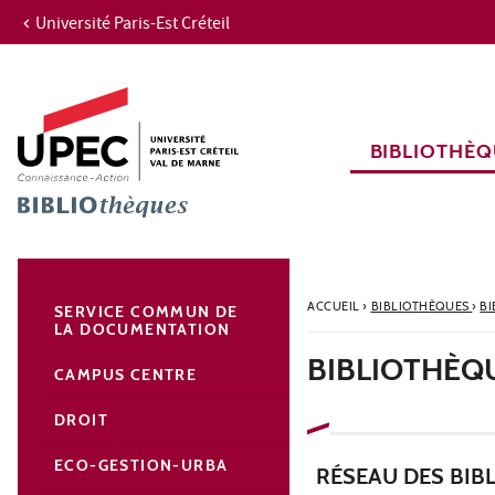
Université Paris-Est Créteil
Aller au contenu
Navigation
Accès directs
Recherche
Navigation secondaire
BIBLIOTHÈQ
ACCUEIL
›
BIBLIOTHÈQUES
›
BI
SERVICE COMMUN DE
LA DOCUMENTATION
BIBLIOTHÈQU
CAMPUS CENTRE
DROIT
ECO-GESTION-URBA
RÉSEAU DES BIBL