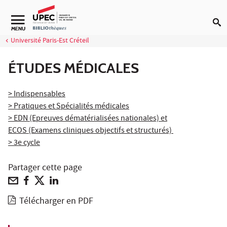
Aller au contenu
Navigation secondaire
MENU
Université Paris-Est Créteil
ÉTUDES MÉDICALES
> Indispensables
> Pratiques et Spécialités médicales
> EDN (Epreuves dématérialisées nationales) et
ECOS (Examens cliniques objectifs et structurés)
> 3e cycle
Partager cette page
Télécharger en PDF