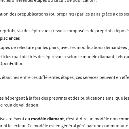
nt les différentes étapes du circuit de publication :
ation des prépublications (ou preprints) par les pairs grâce à des ser
preprints, via des épirevues (revues composées de preprints déposé
pisciences
tapes de relecture par les pairs, avec les modifications demandées 
ticles (parfois tirés des épirevues) selon le modèle diamant, tels qu'
 OpenEdition
s étanches entre ces différentes étapes, ces services peuvent en effe
s hébergent à la fois des preprints et des publications ainsi que le
circuit de validation.
tives relèvent du
modèle diamant
, c’est-à-dire un modèle non com
eur ni le lecteur. Ce modèle est en général géré par une communauté