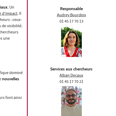
iaux
. Un
Responsable
ur d'impact
. Il
Audrey Bourdeix
cheurs : ceux-
01 45 17 70 13
de visibilité.
 chercheurs
ses une
Services aux chercheurs
tifique dominé
Alban Decaux
de
nouvelles
01 45 17 70 21
rs font ainsi