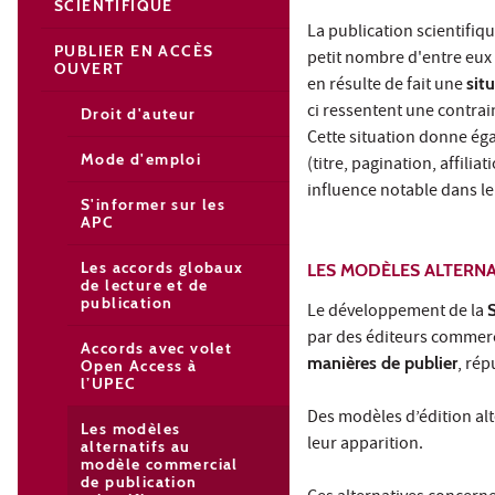
SCIENTIFIQUE
La publication scientifiq
PUBLIER EN ACCÈS
petit nombre d'entre eux 
OUVERT
en résulte de fait une
sit
ci ressentent une contrain
Droit d'auteur
Cette situation donne ég
Mode d'emploi
(titre, pagination, affilia
influence notable dans le
S'informer sur les
APC
Les accords globaux
LES MODÈLES ALTERNA
de lecture et de
publication
Le développement de la
par des éditeurs commerc
Accords avec volet
manières de publier
, rép
Open Access à
l’UPEC
Des modèles d’édition alt
Les modèles
leur apparition.
alternatifs au
modèle commercial
de publication