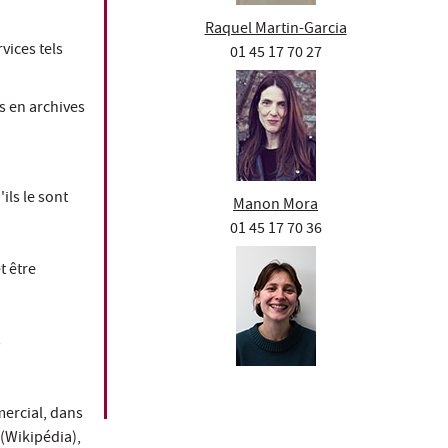
Raquel Martin-Garcia
vices tels
01 45 17 70 27
s en archives
;
ils le sont
Manon Mora
01 45 17 70 36
t être
s
mercial, dans
 (Wikipédia),