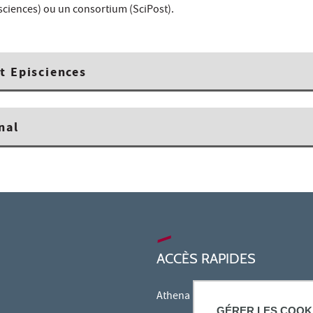
sciences) ou un consortium (SciPost).
t Episciences
nal
ACCÈS RAPIDES
Athena
GÉRER LES COOK