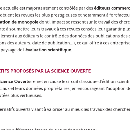
ue actuelle est majoritairement contrôlée par des
éditeurs commerc
détient les revues les plus prestigieuses et notamment
à fort facte
uation de monopole
dont l’impact se ressent sur le travail des cher
te à soumettre leurs travaux à ces revues censées leur garantir plus 
alement aux éditeurs le contrôle des données des publications des
tions des auteurs, date de publication...), ce qui offre à ces entrepri
 paysage de l’
évaluation scientifique
.
TIFS PROPOSÉS PAR LA SCIENCE OUVERTE
Science Ouverte
remet en cause le circuit classique d’édition scien
iaux et leurs données propriétaires, en encourageant l’adoption 
utées plus vertueuses.
ernatifs ouverts visant à valoriser au mieux les travaux des chercheu