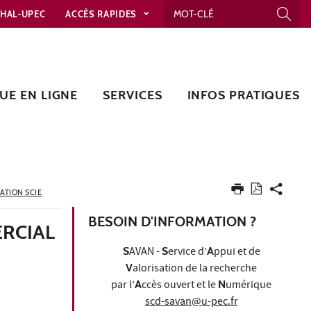
HAL-UPEC
ACCÈS RAPIDES
UE EN LIGNE
SERVICES
INFOS PRATIQUES
ATION SCIE
BESOIN D'INFORMATION ?
RCIAL
S
AVAN -
S
ervice d’
A
ppui et de
V
alorisation de la recherche
par l’
A
ccès ouvert et le
N
umérique
scd-savan@u-pec.fr