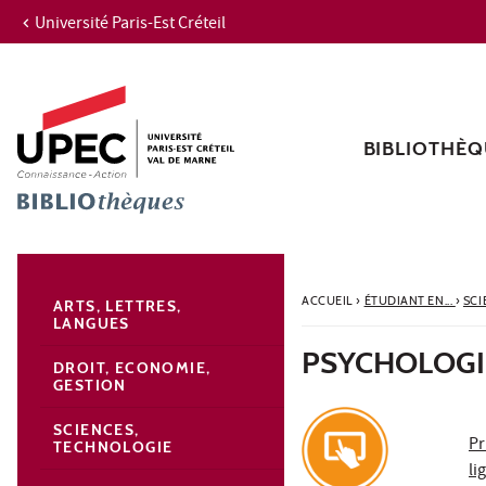
Université Paris-Est Créteil
Aller au contenu
Navigation
Accès directs
Recherche
Navigation secondaire
BIBLIOTHÈQ
ACCUEIL
›
ÉTUDIANT EN...
›
SCI
ARTS, LETTRES,
LANGUES
PSYCHOLOGI
DROIT, ECONOMIE,
GESTION
SCIENCES,
Pr
TECHNOLOGIE
li