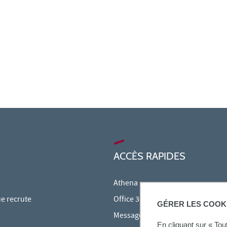
ACCÈS RAPIDES
Athena
ue recrute
Office 365
GÉRER LES COOK
Messagerie étudiante
En cliquant sur « To