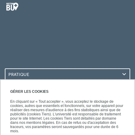
PRATIQUE
ACCÈS RAPIDES
GÉRER LES COOKIES
En cliquant sur « Tout accepter », vous acceptez le stockage de
cookies, autres que essentiels et fonctionnels, sur votre appareil pour
réaliser des mesures d'audience à des fins statistiques ainsi que de
publicités (cookies Tiers). L'université est responsable de traitement
pour le site Internet. Les cookies Tiers sont détaillés par domaine
LES BU SUR...
dans nos mentions légales. En cas de refus ou d'acceptation des
traceurs, vos paramètres seront sauvegardés pour une durée de 6
mois.