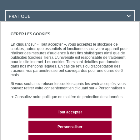
PRATIQUE
ACCÈS RAPIDES
GÉRER LES COOKIES
En cliquant sur « Tout accepter », vous acceptez le stockage de
cookies, autres que essentiels et fonctionnels, sur votre appareil pour
réaliser des mesures d'audience à des fins statistiques ainsi que de
publicités (cookies Tiers). L'université est responsable de traitement
pour le site Internet. Les cookies Tiers sont détaillés par domaine
LES BU SUR...
dans nos mentions légales. En cas de refus ou d'acceptation des
traceurs, vos paramètres seront sauvegardés pour une durée de 6
mois.
Si vous souhaitez refuser les cookies après les avoir acceptés, vous
pouvez retirer votre consentement en cliquant sur « Personnaliser ».
➜
Consultez notre politique en matière de protection des données.
Tout accepter
Plan du site
Mentions légales
Personnaliser
Contactez les bibliothèques