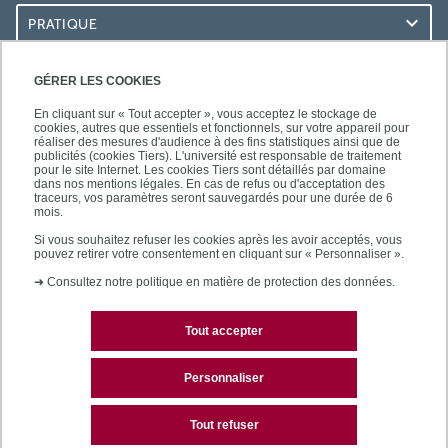
PRATIQUE
ACCÈS RAPIDES
GÉRER LES COOKIES
En cliquant sur « Tout accepter », vous acceptez le stockage de
cookies, autres que essentiels et fonctionnels, sur votre appareil pour
réaliser des mesures d'audience à des fins statistiques ainsi que de
publicités (cookies Tiers). L'université est responsable de traitement
pour le site Internet. Les cookies Tiers sont détaillés par domaine
LES BU SUR...
dans nos mentions légales. En cas de refus ou d'acceptation des
traceurs, vos paramètres seront sauvegardés pour une durée de 6
mois.
Si vous souhaitez refuser les cookies après les avoir acceptés, vous
pouvez retirer votre consentement en cliquant sur « Personnaliser ».
➜
Consultez notre politique en matière de protection des données.
Tout accepter
Plan du site
Mentions légales
Personnaliser
Contactez les bibliothèques
Tout refuser