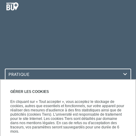
PRATIQUE
ACCÈS RAPIDES
GÉRER LES COOKIES
En cliquant sur « Tout accepter », vous acceptez le stockage de
cookies, autres que essentiels et fonctionnels, sur votre appareil pour
réaliser des mesures d'audience à des fins statistiques ainsi que de
publicités (cookies Tiers). L'université est responsable de traitement
pour le site Internet. Les cookies Tiers sont détaillés par domaine
LES BU SUR...
dans nos mentions légales. En cas de refus ou d'acceptation des
traceurs, vos paramètres seront sauvegardés pour une durée de 6
mois.