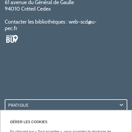
61 avenue du Général de Gaulle
94010 Créteil Cedex
Contacter les bibliothèques :
web-scd@u-
pec.fr
PRATIQUE
ACCÈS RAPIDES
GÉRER LES COOKIES
En cliquant sur « Tout accepter », vous acceptez le stockage de