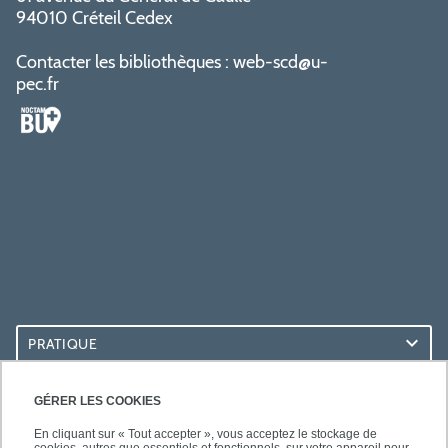
94010 Créteil Cedex
Contacter les bibliothèques :
web-scd@u-
pec.fr
PRATIQUE
ACCÈS RAPIDES
GÉRER LES COOKIES
En cliquant sur « Tout accepter », vous acceptez le stockage de