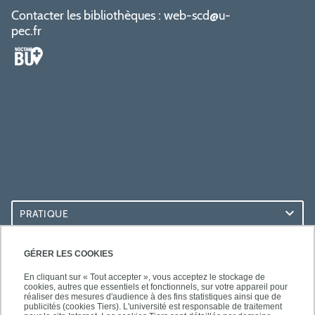
Contacter les bibliothèques :
web-scd@u-
pec.fr
PRATIQUE
ACCÈS RAPIDES
GÉRER LES COOKIES
En cliquant sur « Tout accepter », vous acceptez le stockage de
cookies, autres que essentiels et fonctionnels, sur votre appareil pour
réaliser des mesures d'audience à des fins statistiques ainsi que de
publicités (cookies Tiers). L'université est responsable de traitement