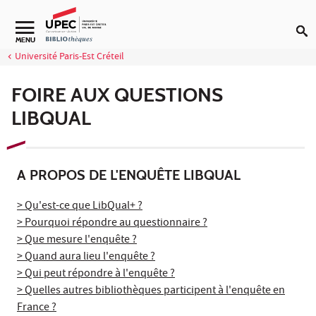
Aller au contenu
Navigation secondaire
MENU
Université Paris-Est Créteil
FOIRE AUX QUESTIONS
LIBQUAL
A PROPOS DE L'ENQUÊTE LIBQUAL
> Qu'est-ce que LibQual+ ?
> Pourquoi répondre au questionnaire ?
> Que mesure l'enquête ?
> Quand aura lieu l'enquête ?
> Qui peut répondre à l'enquête ?
> Quelles autres bibliothèques participent à l'enquête en
France ?