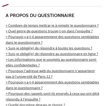
A PROPOS DU QUESTIONNAIRE
> Combien de temps mettrai-je à remplir le questionnaire ?
> Quel genre de questions trouve-t-on dans l'enquête ?
> Pourquoi y a-t-il apparemment des questions semblables
dans le questionnaire ?
> Suis-je obligé(e) de répondre à toutes les questions ?
> Suis-je obligé(e) de répondre au questionnaire en ligne ?
> Les informations que je soumets au questionnaire sont-
elles confidentielles ?
> Pourquoi l'adresse web du questionnaire n'appartient
pas à l'université de Paris 12 ?
> Pourquoi y a-t-il apparemment des questions semblables
dans le questionnaire ?
> Pourquoi des rappels sont-ils envoyés à ceux qui ont déjà
répondu à l'enquête ?
> Quelle discipline devrais-je choisir ?