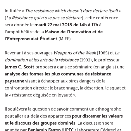
Intitulée «
The resistance which doesn’t dare declare itself
»
(
La Résistance qui n’ose pas se déclarer
), cette conférence
sera donnée le
mardi 22 mai 2018 de 14h à 17h
à
l’amphithéâtre de la
Maison de l’Innovation et de
l’Entrepreneuriat Étudiant
(MIEE).
Revenant à ses ouvrages
Weapons of the Weak
(1985) et
La
domination et les arts de la résistance
(1992), le professeur
James C. Scott
proposera dans ce séminaire (en anglais) une
analyse des formes les plus communes de résistance
paysanne
visant à échapper aux pires dangers de la
confrontation directe : le braconnage, la désertion, le squat et
la « résistance déguisée en loyauté ».
Il soulèvera la question de savoir comment un ethnographe
peut aller au-delà des apparences
pour discerner les valeurs
et le discours des groupes dominés
. La discussion sera
animée par
Benjamin Ferron
(UPEC / laboratoire
Céditec
) et