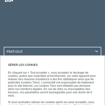
PRATIQUE
ACCÈS RAPIDES
GÉRER LES COOKIES
En cliquant sur « Tout accepter », vous acceptez le stockage de
cookies, autres que essentiels et fonctionnels, sur votre appareil pour
réaliser des mesures d'audience à des fins statistiques ainsi que de
publicités (cookies Tiers). L'université est responsable de traitement
pour le site Internet. Les cookies Tiers sont détaillés par domaine
LES BU SUR...
dans nos mentions légales. En cas de refus ou d'acceptation des
traceurs, vos paramètres seront sauvegardés pour une durée de 6
mois.
Si vous souhaitez refuser les cookies après les avoir acceptés, vous