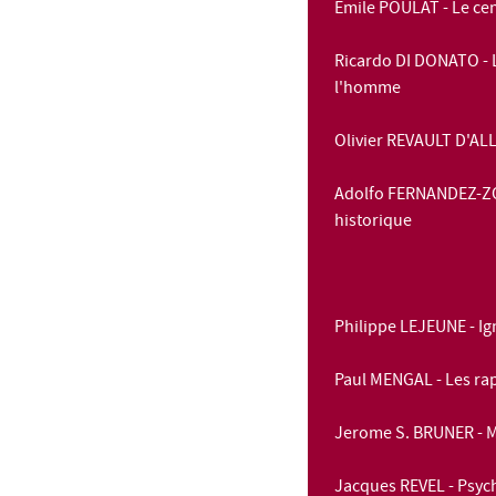
Emile POULAT - Le cen
Ricardo DI DONATO -
l'homme
Olivier REVAULT D'ALL
Adolfo FERNANDEZ-ZOIL
historique
Philippe LEJEUNE - Ig
Paul MENGAL - Les rap
Jerome S. BRUNER - Me
Jacques REVEL - Psych