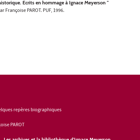
historique. Ecrits en hommage à Ignace Meyerson "
par Françoise PAROT. PUF, 1996.
elques repères biographiques
çoise PAROT
Les archives et la bibliothèque d'Ignace Meyerson