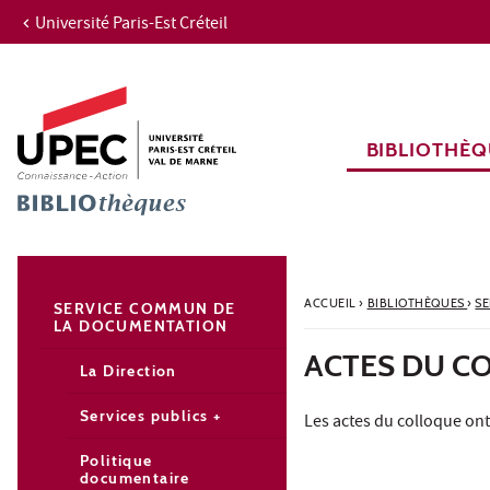
Université Paris-Est Créteil
Aller au contenu
Navigation
Accès directs
Recherche
Navigation secondaire
BIBLIOTHÈQ
ACCUEIL
›
BIBLIOTHÈQUES
›
S
SERVICE COMMUN DE
LA DOCUMENTATION
ACTES DU C
La Direction
Services publics +
Les actes du colloque ont
Politique
documentaire