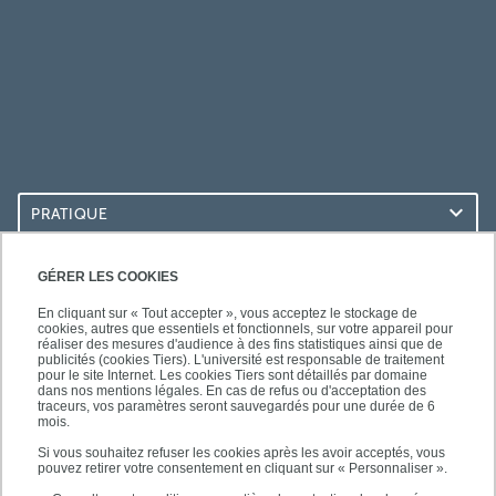
PRATIQUE
ACCÈS RAPIDES
GÉRER LES COOKIES
En cliquant sur « Tout accepter », vous acceptez le stockage de
cookies, autres que essentiels et fonctionnels, sur votre appareil pour
réaliser des mesures d'audience à des fins statistiques ainsi que de
publicités (cookies Tiers). L'université est responsable de traitement
pour le site Internet. Les cookies Tiers sont détaillés par domaine
LES BU SUR...
dans nos mentions légales. En cas de refus ou d'acceptation des
traceurs, vos paramètres seront sauvegardés pour une durée de 6
mois.
Si vous souhaitez refuser les cookies après les avoir acceptés, vous
pouvez retirer votre consentement en cliquant sur « Personnaliser ».