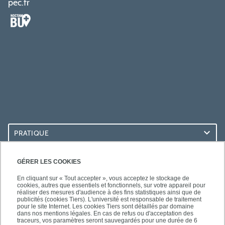
pec.fr
PRATIQUE
ACCÈS RAPIDES
GÉRER LES COOKIES
En cliquant sur « Tout accepter », vous acceptez le stockage de
cookies, autres que essentiels et fonctionnels, sur votre appareil pour
réaliser des mesures d'audience à des fins statistiques ainsi que de
publicités (cookies Tiers). L'université est responsable de traitement
pour le site Internet. Les cookies Tiers sont détaillés par domaine
LES BU SUR...
dans nos mentions légales. En cas de refus ou d'acceptation des
traceurs, vos paramètres seront sauvegardés pour une durée de 6