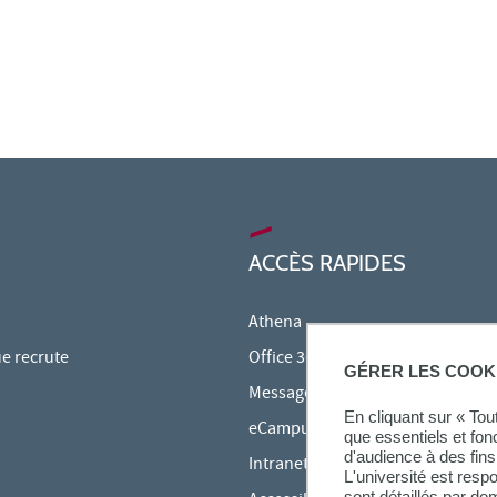
ACCÈS RAPIDES
Athena
ue recrute
Office 365
GÉRER LES COOK
Messagerie étudiante
En cliquant sur « To
eCampus
que essentiels et fon
d'audience à des fins 
Intranet des personnels
L'université est resp
sont détaillés par d