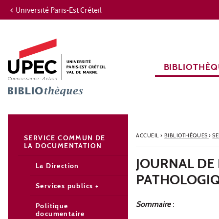
Université Paris-Est Créteil
Aller au contenu
Navigation
Accès directs
Recherche
Navigation secondaire
BIBLIOTHÈQ
ACCUEIL
›
BIBLIOTHÈQUES
›
S
SERVICE COMMUN DE
LA DOCUMENTATION
JOURNAL DE
La Direction
PATHOLOGIQU
Services publics +
Sommaire
:
Politique
documentaire