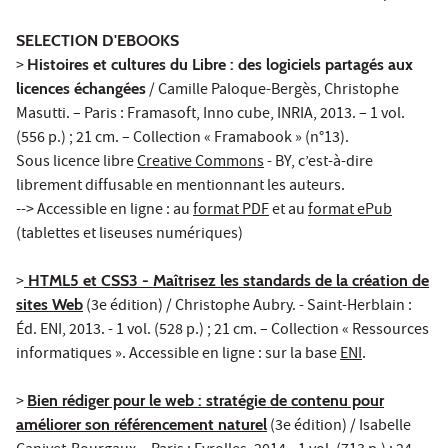
SELECTION D'EBOOKS
>
Histoires et cultures du Libre : des logiciels partagés aux
licences échangées
/ Camille Paloque-Bergès, Christophe
Masutti. – Paris : Framasoft, Inno cube, INRIA, 2013. – 1 vol.
(556 p.) ; 21 cm. – Collection « Framabook » (n°13).
Sous licence libre
Creative Commons
- BY, c’est-à-dire
librement diffusable en mentionnant les auteurs.
--> Accessible en ligne : au
format PDF
et au
format ePub
(tablettes et liseuses numériques)
>
HTML5 et CSS3 - Maîtrisez les standards de la création de
sites Web
(3e édition) / Christophe Aubry. - Saint-Herblain :
Éd. ENI, 2013. - 1 vol. (528 p.) ; 21 cm. – Collection « Ressources
informatiques ». Accessible en ligne : sur la base
ENI
.
>
Bien rédiger pour le web : stratégie de contenu pour
améliorer son référencement naturel
(3e édition) / Isabelle