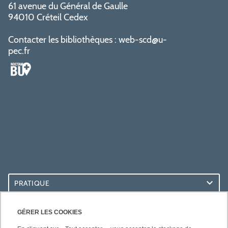
61 avenue du Général de Gaulle
94010 Créteil Cedex
Contacter les bibliothèques :
web-scd@u-
pec.fr
PRATIQUE
ACCÈS RAPIDES
GÉRER LES COOKIES