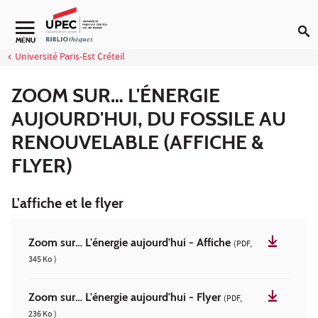
Aller au contenu
Navigation secondaire
MENU
Université Paris-Est Créteil
ZOOM SUR… L'ÉNERGIE
AUJOURD'HUI, DU FOSSILE AU
RENOUVELABLE (AFFICHE &
FLYER)
L'affiche et le flyer
Zoom sur… L'énergie aujourd'hui - Affiche
(PDF,
345 Ko )
Zoom sur… L'énergie aujourd'hui - Flyer
(PDF,
236 Ko )