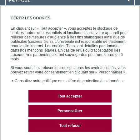
PRATIQUE
ACCÈS RAPIDES
GÉRER LES COOKIES
En cliquant sur « Tout accepter », vous acceptez le stockage de
cookies, autres que essentiels et fonctionnels, sur votre appareil pour
réaliser des mesures d'audience à des fins statistiques ainsi que de
publicités (cookies Tiers). L'université est responsable de traitement
pour le site Internet. Les cookies Tiers sont détaillés par domaine
LES BU SUR...
dans nos mentions légales. En cas de refus ou d'acceptation des
traceurs, vos paramètres seront sauvegardés pour une durée de 6
mois.
Si vous souhaitez refuser les cookies après les avoir acceptés, vous
pouvez retirer votre consentement en cliquant sur « Personnaliser ».
➜
Consultez notre politique en matière de protection des données.
Tout accepter
Plan du site
Mentions légales
Personnaliser
Contactez les bibliothèques
Tout refuser
Accessibilité des sites de l'UPEC : non conforme