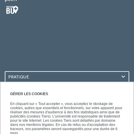
PRATIQUE
ACCÈS RAPIDES
GÉRER LES COOKIES
En cliquant sur « Tout accepter », vous acceptez le stockage de
cookies, autres que essentiels et fonctionnels, sur votre appareil pour
réaliser des mesures d'audience à des fins statistiques ainsi que de
publicités (cookies Tiers). L'université est responsable de traitement
pour le site Internet. Les cookies Tiers sont détaillés par domaine
LES BU SUR...
dans nos mentions légales. En cas de refus ou d'acceptation des
traceurs, vos paramètres seront sauvegardés pour une durée de 6
mois.