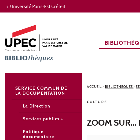
Université Paris-Est Créteil
Aller au contenu
Navigation
Accès directs
Recherche
Navigation secondaire
BIBLIOTHÈQ
ACCUEIL
›
BIBLIOTHÈQUES
›
S
SERVICE COMMUN DE
LA DOCUMENTATION
CULTURE
La Direction
Services publics +
ZOOM SUR...
Politique
documentaire