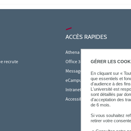
ACCÈS RAPIDES
Athena
ue recrute
Office 365
GÉRER LES COOK
Messagerie étudiante
En cliquant sur « To
que essentiels et fon
eCampus
d'audience à des fins 
L'université est resp
Intranet des personnels
sont détaillés par d
Accessibilité et Handicap
d'acceptation des tr
de 6 mois.
Si vous souhaitez re
retirer votre consent