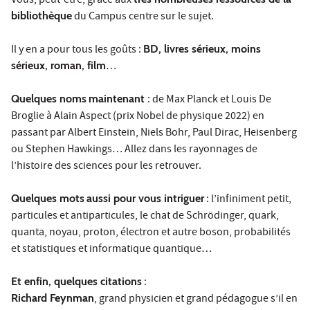
Vous, peut-être, grâce aux
bibliothèque
du Campus centre sur le sujet.
Il y en a pour tous les goûts :
BD, livres sérieux, moins
sérieux, roman, film
…
Quelques noms
maintenant
: de Max Planck et Louis De
Broglie à Alain Aspect (prix Nobel de physique 2022) en
passant par Albert Einstein, Niels Bohr, Paul Dirac, Heisenberg
ou Stephen Hawkings… Allez dans les rayonnages de
l’histoire des sciences pour les retrouver.
Quelques mots
aussi pour vous intriguer
: l’infiniment petit,
particules et antiparticules, le chat de Schrödinger, quark,
quanta, noyau, proton, électron et autre boson, probabilités
et statistiques et informatique quantique…
Et enfin, quelques citations
:
Richard Feynman
, grand physicien et grand pédagogue s’il en