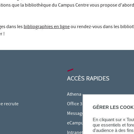
stions que la bibliothèque du Campus Centre vous propose d'aborde
ges dans les
bibliographies en ligne
ou rendez-vous dans les biblio
r !
ACCÈS RAPIDES
Athena
ue recrute
Office 365
GÉRER LES COOK
Messagerie étudiante
En cliquant sur « To
eCampus
que essentiels et fon
d'audience à des fins 
Intranet des personnels