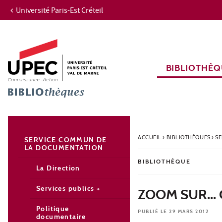
Université Paris-Est Créteil
Aller au contenu
Navigation
Accès directs
Recherche
Navigation secondaire
BIBLIOTHÈQ
ACCUEIL
›
BIBLIOTHÈQUES
›
S
SERVICE COMMUN DE
LA DOCUMENTATION
BIBLIOTHÈQUE
La Direction
Services publics +
ZOOM SUR...
Politique
PUBLIÉ LE 29 MARS 2012
documentaire