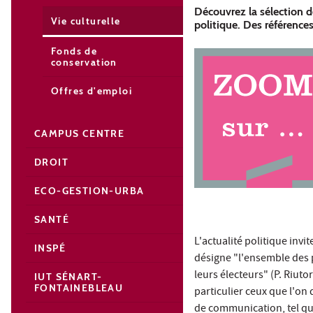
Découvrez la sélection 
Vie culturelle
politique. Des référence
Fonds de
conservation
Offres d'emploi
CAMPUS CENTRE
DROIT
ECO-GESTION-URBA
SANTÉ
L'actualité politique invi
INSPÉ
désigne "l'ensemble des pr
leurs électeurs" (P. Riutor
IUT SÉNART-
FONTAINEBLEAU
particulier ceux que l'on
de communication, tel qu