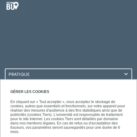
PRATIQUE
ACCÈS RAPIDES
GÉRER LES COOKIES
En cliquant sur « Tout accepter », vous acceptez le stockage de
cookies, autres que essentiels et fonctionnels, sur votre appareil pour
réaliser des mesures d'audience à des fins statistiques ainsi que de
publicités (cookies Tiers). L'université est responsable de traitement
pour le site Internet. Les cookies Tiers sont détaillés par domaine
LES BU SUR...
dans nos mentions légales. En cas de refus ou d'acceptation des
traceurs, vos paramètres seront sauvegardés pour une durée de 6
mois.