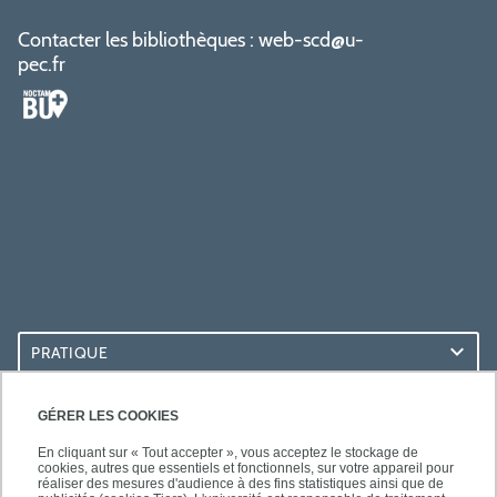
Contacter les bibliothèques :
web-scd@u-
pec.fr
PRATIQUE
ACCÈS RAPIDES
GÉRER LES COOKIES
En cliquant sur « Tout accepter », vous acceptez le stockage de
cookies, autres que essentiels et fonctionnels, sur votre appareil pour
réaliser des mesures d'audience à des fins statistiques ainsi que de