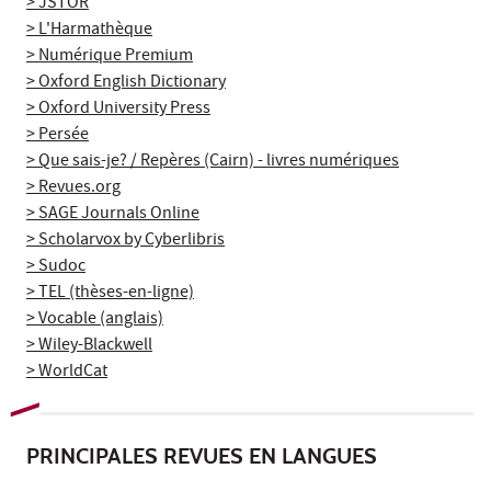
> JSTOR
> L'Harmathèque
> Numérique Premium
> Oxford English Dictionary
> Oxford University Press
> Persée
> Que sais-je? / Repères (Cairn) - livres numériques
> Revues.org
> SAGE Journals Online
> Scholarvox by Cyberlibris
> Sudoc
> TEL (thèses-en-ligne)
> Vocable (anglais)
> Wiley-Blackwell
> WorldCat
PRINCIPALES REVUES EN LANGUES