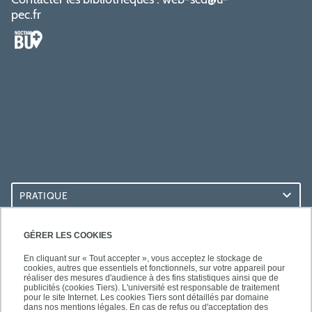
pec.fr
PRATIQUE
ACCÈS RAPIDES
GÉRER LES COOKIES
En cliquant sur « Tout accepter », vous acceptez le stockage de
cookies, autres que essentiels et fonctionnels, sur votre appareil pour
réaliser des mesures d'audience à des fins statistiques ainsi que de
publicités (cookies Tiers). L'université est responsable de traitement
pour le site Internet. Les cookies Tiers sont détaillés par domaine
LES BU SUR...
dans nos mentions légales. En cas de refus ou d'acceptation des