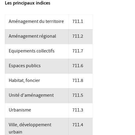
Les principaux indices
Aménagement du territoire
711.1
Aménagement régional
711.2
Equipements collectifs
711.7
Espaces publics
711.6
Habitat, foncier
711.8
Unité d'aménagement
711.5
Urbanisme
711.3
Ville, développement
711.4
urbain