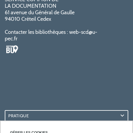
LA DOCUMENTATION
61 avenue du Général de Gaulle
94010 Créteil Cedex
Contacter les bibliothèques :
web-scd@u-
pec.fr
PRATIQUE
ACCÈS RAPIDES
GÉRER LES COOKIES