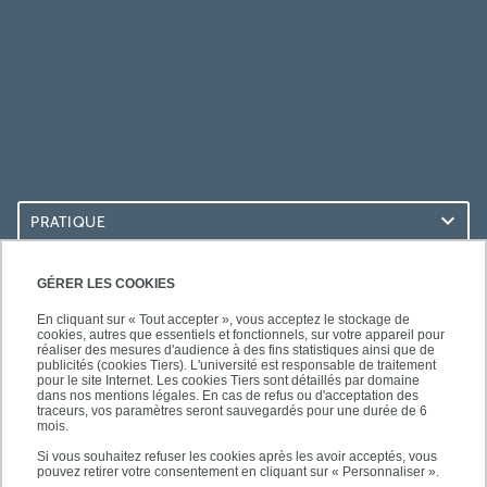
PRATIQUE
ACCÈS RAPIDES
GÉRER LES COOKIES
En cliquant sur « Tout accepter », vous acceptez le stockage de
cookies, autres que essentiels et fonctionnels, sur votre appareil pour
réaliser des mesures d'audience à des fins statistiques ainsi que de
publicités (cookies Tiers). L'université est responsable de traitement
pour le site Internet. Les cookies Tiers sont détaillés par domaine
LES BU SUR...
dans nos mentions légales. En cas de refus ou d'acceptation des
traceurs, vos paramètres seront sauvegardés pour une durée de 6
mois.
Si vous souhaitez refuser les cookies après les avoir acceptés, vous
pouvez retirer votre consentement en cliquant sur « Personnaliser ».