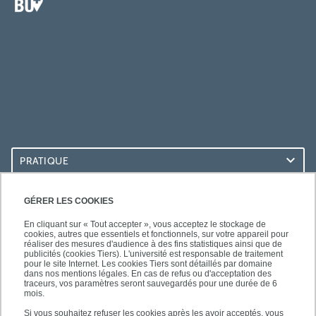
PRATIQUE
ACCÈS RAPIDES
GÉRER LES COOKIES
En cliquant sur « Tout accepter », vous acceptez le stockage de
cookies, autres que essentiels et fonctionnels, sur votre appareil pour
réaliser des mesures d'audience à des fins statistiques ainsi que de
publicités (cookies Tiers). L'université est responsable de traitement
pour le site Internet. Les cookies Tiers sont détaillés par domaine
LES BU SUR...
dans nos mentions légales. En cas de refus ou d'acceptation des
traceurs, vos paramètres seront sauvegardés pour une durée de 6
mois.
Si vous souhaitez refuser les cookies après les avoir acceptés, vous