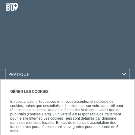
PRATIQUE
ACCÈS RAPIDES
GÉRER LES COOKIES
En cliquant sur « Tout accepter », vous acceptez le stockage de
cookies, autres que essentiels et fonctionnels, sur votre appareil pour
réaliser des mesures d'audience à des fins statistiques ainsi que de
publicités (cookies Tiers). L'université est responsable de traitement
pour le site Internet. Les cookies Tiers sont détaillés par domaine
LES BU SUR...
dans nos mentions légales. En cas de refus ou d'acceptation des
traceurs, vos paramètres seront sauvegardés pour une durée de 6
mois.