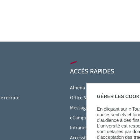
ACCÈS RAPIDES
Athena
GÉRER LES COOK
ue recrute
Office 365
Messagerie étudiante
En cliquant sur « To
que essentiels et fon
eCampus
d'audience à des fins 
L'université est resp
Intranet des personnels
sont détaillés par d
d'acceptation des tr
Accessibilité et Handicap