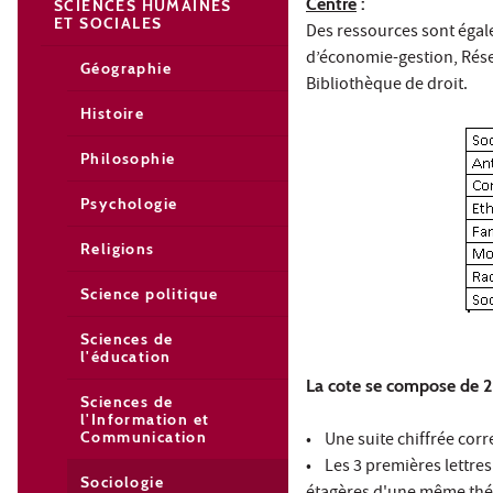
Centre
:
SCIENCES HUMAINES
ET SOCIALES
Des ressources sont égale
d’économie-gestion, Résea
Géographie
Bibliothèque de droit.
Histoire
Philosophie
Psychologie
Religions
Science politique
Sciences de
l'éducation
La cote se compose de 2 
Sciences de
l'Information et
Communication
• Une suite chiffrée cor
• Les 3 premières lettres 
Sociologie