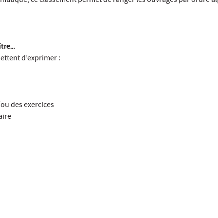
atique, ce classement permet de ranger les ouvrages par ordre a
ître…
ettent d’exprimer :
/ou des exercices
aire