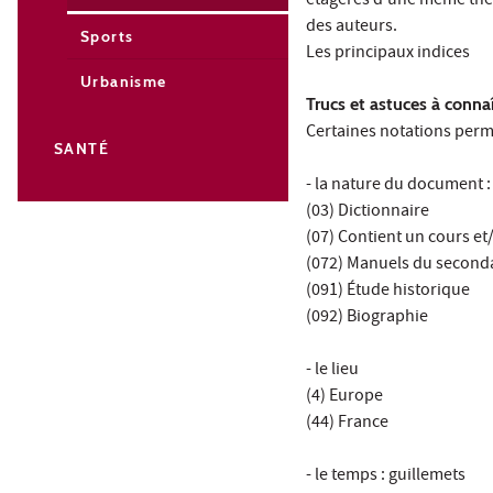
étagères d'une même thém
des auteurs.
Sports
Les principaux indices
Urbanisme
Trucs et astuces à conna
Certaines notations perm
SANTÉ
- la nature du document :
(03) Dictionnaire
(07) Contient un cours et
(072) Manuels du second
(091) Étude historique
(092) Biographie
- le lieu
(4) Europe
(44) France
- le temps : guillemets