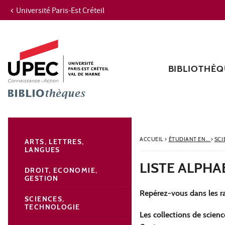
Université Paris-Est Créteil
Aller au contenu
Navigation
Accès directs
Recherche
Navigation secondaire
BIBLIOTHÈQ
ACCUEIL
›
ÉTUDIANT EN...
›
SCI
ARTS, LETTRES,
LANGUES
LISTE ALPHA
DROIT, ECONOMIE,
GESTION
Repérez-vous dans les r
SCIENCES,
TECHNOLOGIE
Les collections de scienc