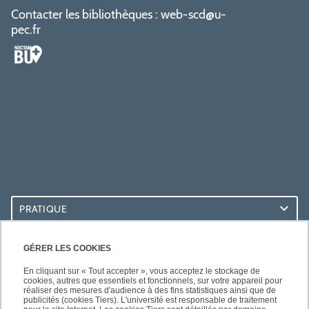
Contacter les bibliothèques :
web-scd@u-
pec.fr
PRATIQUE
ACCÈS RAPIDES
GÉRER LES COOKIES
En cliquant sur « Tout accepter », vous acceptez le stockage de
cookies, autres que essentiels et fonctionnels, sur votre appareil pour
réaliser des mesures d'audience à des fins statistiques ainsi que de
publicités (cookies Tiers). L'université est responsable de traitement