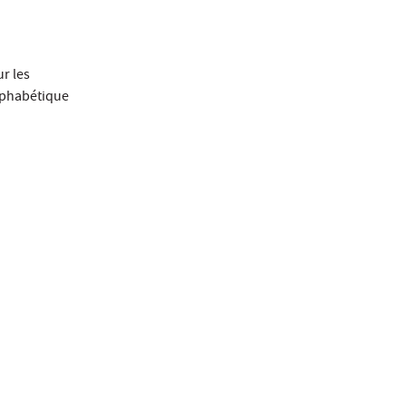
ur les
lphabétique