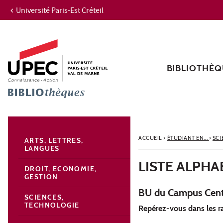
Université Paris-Est Créteil
Aller au contenu
Navigation
Accès directs
Recherche
Navigation secondaire
BIBLIOTHÈQ
ACCUEIL
›
ÉTUDIANT EN...
›
SCI
ARTS, LETTRES,
LANGUES
LISTE ALPHA
DROIT, ECONOMIE,
GESTION
BU du Campus Cent
SCIENCES,
TECHNOLOGIE
Repérez-vous dans les 