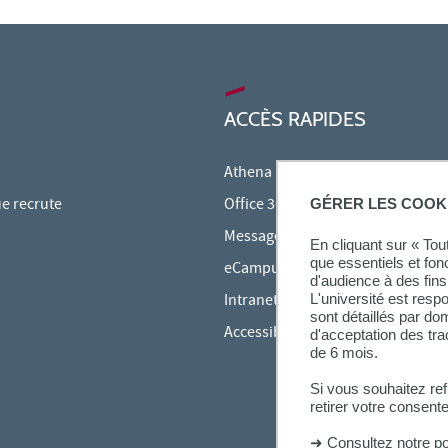
ACCÈS RAPIDES
Athena
ue recrute
Office 365
GÉRER LES COOK
Messagerie étudiante
En cliquant sur « To
que essentiels et fon
eCampus
d'audience à des fins 
Intranet des personnels
L'université est resp
sont détaillés par d
Accessibilité et Handicap
d'acceptation des tr
de 6 mois.
Si vous souhaitez re
retirer votre consent
➜
Consultez notre po