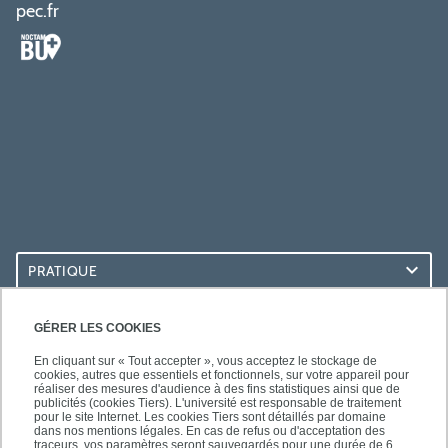
pec.fr
PRATIQUE
ACCÈS RAPIDES
GÉRER LES COOKIES
En cliquant sur « Tout accepter », vous acceptez le stockage de
cookies, autres que essentiels et fonctionnels, sur votre appareil pour
réaliser des mesures d'audience à des fins statistiques ainsi que de
publicités (cookies Tiers). L'université est responsable de traitement
pour le site Internet. Les cookies Tiers sont détaillés par domaine
LES BU SUR...
dans nos mentions légales. En cas de refus ou d'acceptation des
traceurs, vos paramètres seront sauvegardés pour une durée de 6