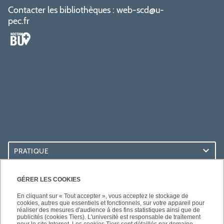
Contacter les bibliothèques :
web-scd@u-
pec.fr
PRATIQUE
ACCÈS RAPIDES
GÉRER LES COOKIES
En cliquant sur « Tout accepter », vous acceptez le stockage de
cookies, autres que essentiels et fonctionnels, sur votre appareil pour
réaliser des mesures d'audience à des fins statistiques ainsi que de
publicités (cookies Tiers). L'université est responsable de traitement