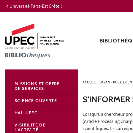
Université Paris-Est Créteil
Aller au contenu
Navigation
Accès directs
Recherche
Navigation secondaire
BIBLIOTHÈQ
ACCUEIL
›
SAVAN
›
PUBLIER EN
MISSIONS ET OFFRE
DE SERVICES
S’INFORMER 
SCIENCE OUVERTE
HAL-UPEC
Lorsqu’un chercheur propo
(Article Processing Charge
VISIBILITÉ DE
scientifiques. Ils corres
L’ACTIVITÉ