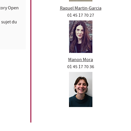
tory Open
Raquel Martin-Garcia
01 45 17 70 27
 sujet du
Manon Mora
01 45 17 70 36