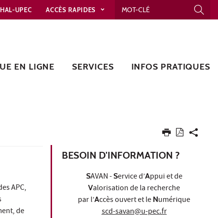
HAL-UPEC
ACCÈS RAPIDES
UE EN LIGNE
SERVICES
INFOS PRATIQUES
BESOIN D'INFORMATION ?
S
AVAN -
S
ervice d’
A
ppui et de
 des APC,
V
alorisation de la recherche
s
par l’
A
ccès ouvert et le
N
umérique
ment, de
scd-savan@u-pec.fr