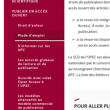
SCIENTIFIQUE
droits de publication dem
accès ouvert des articles 
PUBLIER EN ACCÈS
OUVERT
si la revue est inté
Droit d'auteur
Access). À noter, l
publication.
Mode d'emploi
si la revue est disp
est en accès ouvert
S'informer sur les
APC
Le SCD de l'UPEC est abon
Les accords globaux
nationales par le consort
de lecture et de
publication
qu'enseignant-chercheur 
APC. La liste des éditeur
Accords avec volet
Open Access à
l’UPEC
Les modèles
alternatifs au
modèle commercial
POUR ALLER PL
de publication