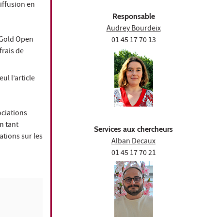
iffusion en
Responsable
Audrey Bourdeix
u Gold Open
01 45 17 70 13
frais de
l l’article
ociations
n tant
Services aux chercheurs
tions sur les
Alban Decaux
01 45 17 70 21