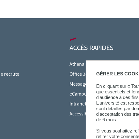
ACCÈS RAPIDES
Athena
GÉRER LES COOK
ue recrute
Office 365
Messagerie étudiante
En cliquant sur « To
que essentiels et fon
eCampus
d'audience à des fins 
L'université est resp
Intranet des personnels
sont détaillés par d
Accessibilité et Handicap
d'acceptation des tr
de 6 mois.
Si vous souhaitez re
retirer votre consent