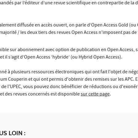
andés par l’éditeur d’une revue scientifique en contrepartie de la d
:
gralement diffusée en accès ouvert, on parle d’Open Access Gold (o
a majorité / les deux tiers des revues Open Access n'imposent pas de 
onible sur abonnement avec option de publication en Open Access, seu
 et il s’agit d’Open Access ‘hybride’ (ou Hybrid Open Access).
né à plusieurs ressources électroniques qui ont fait l'objet de nég
ium Couperin et qui ont permis d'obtenir des remises sur les APC. E
de l'UPEC, vous pouvez donc bénéficier de réductions ou d'exonéra
s et des revues concernés est disponible
sur cette page
.
US LOIN :