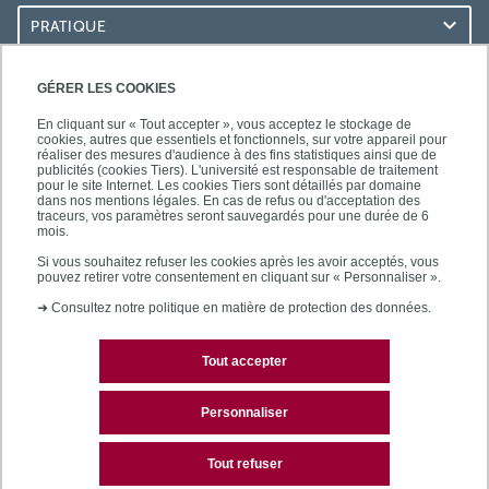
PRATIQUE
ACCÈS RAPIDES
GÉRER LES COOKIES
En cliquant sur « Tout accepter », vous acceptez le stockage de
cookies, autres que essentiels et fonctionnels, sur votre appareil pour
réaliser des mesures d'audience à des fins statistiques ainsi que de
publicités (cookies Tiers). L'université est responsable de traitement
pour le site Internet. Les cookies Tiers sont détaillés par domaine
LES BU SUR...
dans nos mentions légales. En cas de refus ou d'acceptation des
traceurs, vos paramètres seront sauvegardés pour une durée de 6
mois.
Si vous souhaitez refuser les cookies après les avoir acceptés, vous
pouvez retirer votre consentement en cliquant sur « Personnaliser ».
➜
Consultez notre politique en matière de protection des données.
Tout accepter
Plan du site
Mentions légales
Personnaliser
Contactez les bibliothèques
Tout refuser