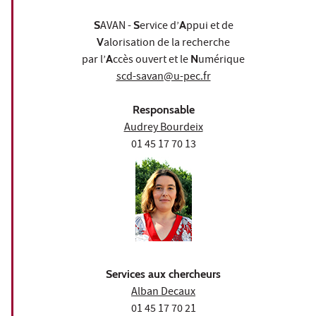
S
AVAN -
S
ervice d’
A
ppui et de
V
alorisation de la recherche
par l’
A
ccès ouvert et le
N
umérique
scd-savan@u-pec.fr
Responsable
Audrey Bourdeix
01 45 17 70 13
Services aux chercheurs
Alban Decaux
01 45 17 70 21