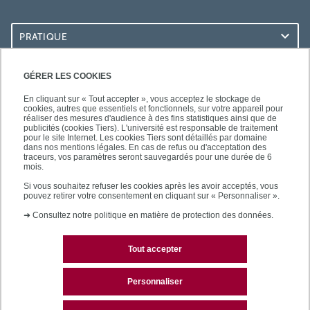
PRATIQUE
ACCÈS RAPIDES
GÉRER LES COOKIES
En cliquant sur « Tout accepter », vous acceptez le stockage de
cookies, autres que essentiels et fonctionnels, sur votre appareil pour
réaliser des mesures d'audience à des fins statistiques ainsi que de
publicités (cookies Tiers). L'université est responsable de traitement
pour le site Internet. Les cookies Tiers sont détaillés par domaine
LES BU SUR...
dans nos mentions légales. En cas de refus ou d'acceptation des
traceurs, vos paramètres seront sauvegardés pour une durée de 6
mois.
Si vous souhaitez refuser les cookies après les avoir acceptés, vous
pouvez retirer votre consentement en cliquant sur « Personnaliser ».
➜
Consultez notre politique en matière de protection des données.
Tout accepter
Plan du site
Mentions légales
Personnaliser
Contactez les bibliothèques