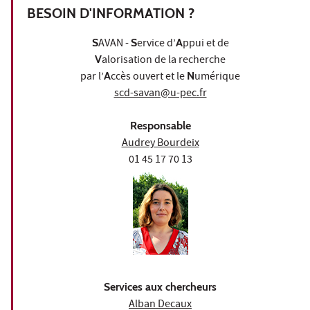
BESOIN D'INFORMATION ?
S
AVAN -
S
ervice d’
A
ppui et de
V
alorisation de la recherche
par l’
A
ccès ouvert et le
N
umérique
scd-savan@u-pec.fr
Responsable
Audrey Bourdeix
01 45 17 70 13
Services aux chercheurs
Alban Decaux