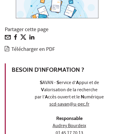
Partager cette page
Télécharger en PDF
BESOIN D'INFORMATION ?
S
AVAN -
S
ervice d’
A
ppui et de
V
alorisation de la recherche
par l’
A
ccès ouvert et le
N
umérique
scd-savan@u-pec.fr
Responsable
Audrey Bourdeix
01 45 17 70 13