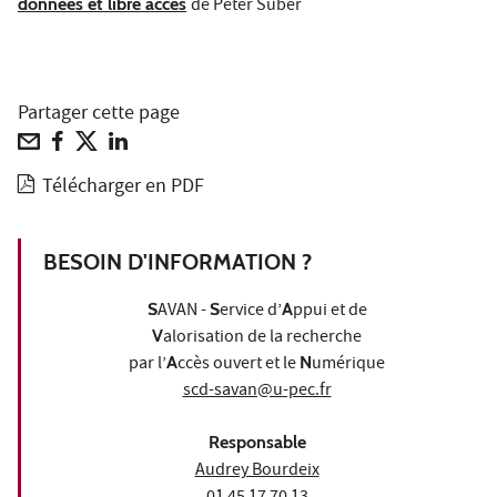
données et libre accès
de Peter Suber
Partager cette page
Télécharger en PDF
BESOIN D'INFORMATION ?
S
AVAN -
S
ervice d’
A
ppui et de
V
alorisation de la recherche
par l’
A
ccès ouvert et le
N
umérique
scd-savan@u-pec.fr
Responsable
Audrey Bourdeix