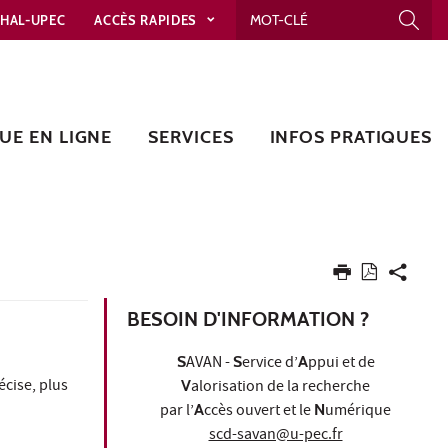
HAL-UPEC
ACCÈS RAPIDES
UE EN LIGNE
SERVICES
INFOS PRATIQUES
BESOIN D'INFORMATION ?
S
AVAN -
S
ervice d’
A
ppui et de
écise, plus
V
alorisation de la recherche
par l’
A
ccès ouvert et le
N
umérique
scd-savan@u-pec.fr