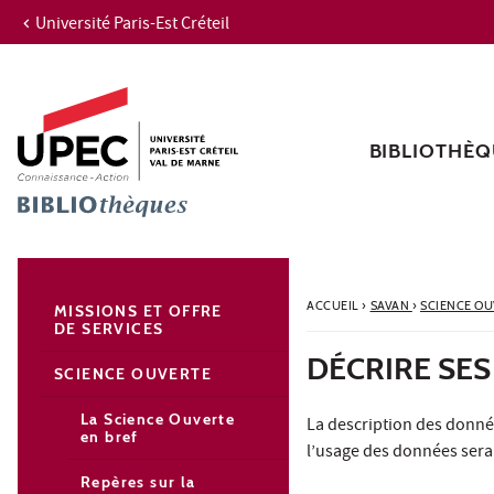
Université Paris-Est Créteil
Aller au contenu
Navigation
Accès directs
Recherche
Navigation secondaire
BIBLIOTHÈQ
ACCUEIL
›
SAVAN
›
SCIENCE O
MISSIONS ET OFFRE
DE SERVICES
DÉCRIRE SE
SCIENCE OUVERTE
La Science Ouverte
La description des donné
en bref
l’usage des données sera f
Repères sur la