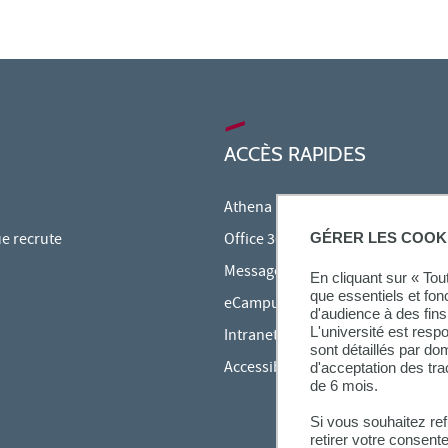
ACCÈS RAPIDES
Athena
GÉRER LES COOK
ue recrute
Office 365
Messagerie étudiante
En cliquant sur « To
que essentiels et fon
eCampus
d'audience à des fins 
L'université est resp
Intranet des personnels
sont détaillés par d
Accessibilité et Handicap
d'acceptation des tr
de 6 mois.
Si vous souhaitez re
retirer votre consent