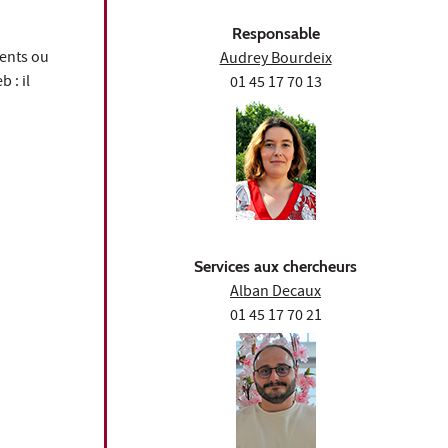
Responsable
ments ou
Audrey Bourdeix
 : il
01 45 17 70 13
Services aux chercheurs
Alban Decaux
01 45 17 70 21